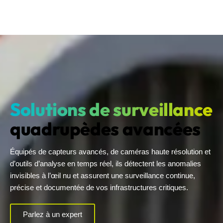
S
o
l
u
t
i
o
n
s
d
e
s
u
r
v
e
i
l
l
a
n
c
e
q
u
a
d
r
u
p
è
d
e
s
a
v
a
n
c
é
e
s
Équipés de capteurs avancés, de caméras haute résolution et
d’outils d’analyse en temps réel, ils détectent les anomalies
invisibles à l’œil nu et assurent une surveillance continue,
précise et documentée de vos infrastructures critiques.
Parlez à un expert