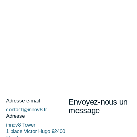
Étanche, antidéflagrant, résistant à la corrosion et conçu pour
les températures extrêmes. Il intervient dans les sous-
stations, les centrales électriques, les installations chimiques
et les zones sinistrées, remplaçant les équipes sur le terrain et
garantissant sécurité et efficacité !
Envoyez-nous un
Adresse e-mail
message
contact@innov8.fr
Adresse
innov8 Tower
1 place Victor Hugo 92400