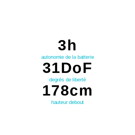
3
h
autonomie de la batterie
3
1
DoF
degrés de liberté
1
7
8
cm
hauteur debout