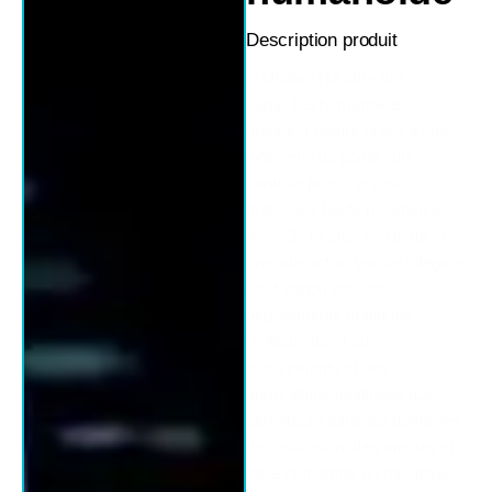
Description produit
L' Unitree H2 offre des
capacités humanoïdes
grandeur nature grâce à une
ingénierie de pointe, un
contrôle précis et des
matériaux haute résistance.
Avec 31 degrés de liberté et
une interaction vocale intégrée,
il est conçu pour des
déploiements pratiques,
l'entraînement aux
mouvements et des
applications destinées aux
utilisateurs dans les domaines
de l'éducation, des médias et
de la recherche en robotique.